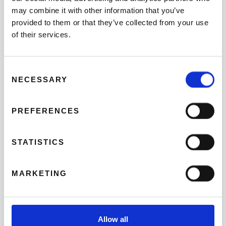
may combine it with other information that you’ve
provided to them or that they’ve collected from your use
of their services.
IN WELKE FUNCTIE ZOU JE WILLEN WERKEN?
Consent
GIDS
NECESSARY
Selection
MONTEUR
PREFERENCES
FIETSASSISTENT
STATISTICS
KLANTENSERVICE
BESCHIKBAARHEID
MARKETING
COMPLEET
Allow all
OCHTENDEN