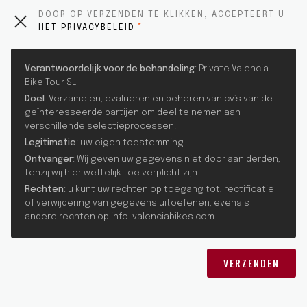
DOOR OP VERZENDEN TE KLIKKEN, ACCEPTEERT U
HET PRIVACYBELEID
Verantwoordelijk voor de behandeling
: Private Valencia
Bike Tour SL
Doel
: Verzamelen, evalueren en beheren van cv’s van de
geïnteresseerde partijen om deel te nemen aan
verschillende selectieprocessen.
Legitimatie
: uw eigen toestemming.
Ontvanger
: Wij geven uw gegevens niet door aan derden,
tenzij wij hier wettelijk toe verplicht zijn.
Rechten
: u kunt uw rechten op toegang tot, rectificatie
of verwijdering van gegevens uitoefenen, evenals
andere rechten op info-valenciabikes.com