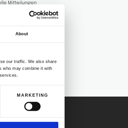
le Mitteilungen
ung und Widerspruch,
 Pechina, 32 Bajo
About
enbezogenen Daten
 werden.
se our traffic. We also share
ers who may combine it with
 services.
MARKETING