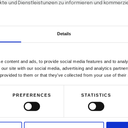
te und Dienstleistungen zu informieren und kommerziel
auch über Ihre Rechte auf Zugang, Berichtigung, Lösch
en Sitz von PRIVATE VALENCIA BIKE TOUR S.L., Paseo de la
Details
LENCIA, ausüben können.
darauf hin, dass die zur Verfügung gestellten person
ng nicht an Dritte weitergegeben oder weitergegeben
e content and ads, to provide social media features and to analy
 our site with our social media, advertising and analytics partn
 provided to them or that they’ve collected from your use of their
PREFERENCES
STATISTICS