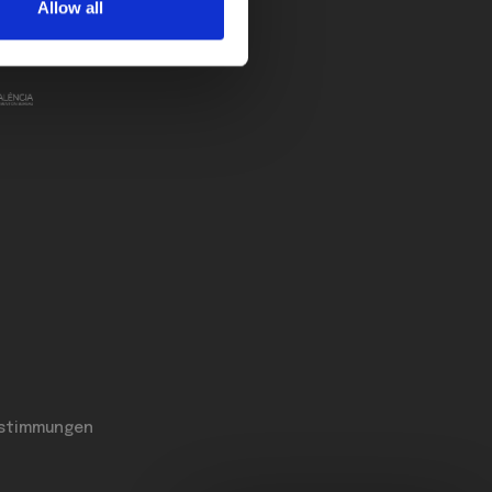
Allow all
ED
VON
estimmungen