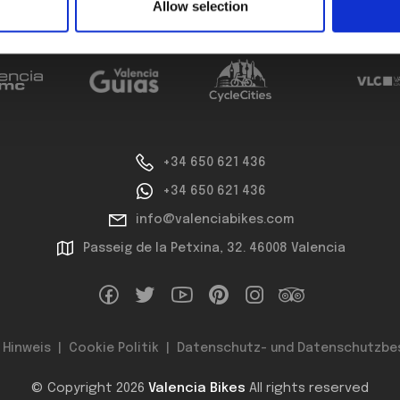
Allow selection
PARTNER
MITGLI
+34 650 621 436
+34 650 621 436
info@valenciabikes.com
Passeig de la Petxina, 32. 46008 Valencia
 Hinweis
Cookie Politik
Datenschutz- und Datenschutzb
© Copyright 2026
Valencia Bikes
All rights reserved