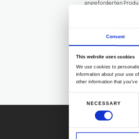
angeforderten Produk
darüber zu senden.
Wir informieren Sie 
die Sie am eingetragen
Consent
Ziquierdo – 46008 VA
Wir weisen Sie auch 
This website uses cookies
auch zur Aufbewahru
We use cookies to personalis
information about your use of
other information that you’ve
Consent
NECESSARY
Selection